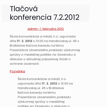
Tlačová
konferencia 7.2.2012
admin • 1. februára 2012
Škola komunikácie a médií, n.o. usporiada
dňa
17. 2. 2012
o 13:00 na Handlovskej ul. 45 v
Bratislave tlačovú besedu na tému
Prezentácia slovenského prekladu výskumnej
správy o mediálnej politike na Slovensku a
diskusia o aktuálnej prípadovej štúdii o
ochrane osobnosti.
Pozvánka
Škola komunikácie a médií, n.o.
usporiada dňa
17. 2. 2012
o 13:00 na
Handlovskej ul. 45 v Bratislave
tlačovú besedu na tému
Prezentácia slovenského prekladu
výskumnej správy o mediálnej
politike na Slovensku a diskusia o