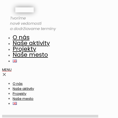
Tvoríme
nové vedomosti
a dodržiavame termíny
O nás
Naše aktivity
Projekty
Naše mesto
MENU
✕
O nás
Naše aktivity
Projekty
Naše mesto