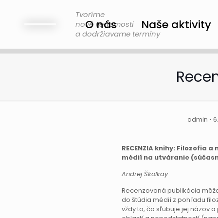
Tvoríme
O nás
Naše aktivity
nové vedomosti
a dodržiavame termíny
Recen
admin • 
RECENZIA knihy: Filozofia a m
médií na utváranie (súčasne
Andrej Školkay
Recenzovaná publikácia môže s
do štúdia médií z pohľadu fil
vždy to, čo sľubuje jej názov 