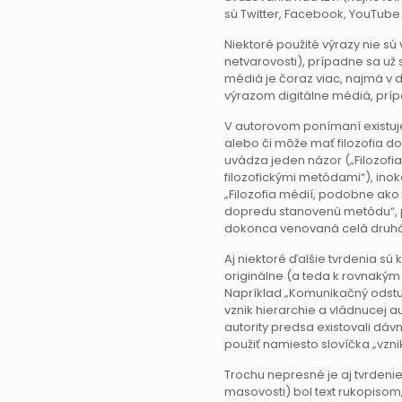
sú Twitter, Facebook, YouTub
Niektoré použité výrazy nie s
netvarovosti), prípadne sa už 
médiá je čoraz viac, najmä v 
výrazom digitálne médiá, prí
V autorovom ponímaní existuje
alebo či môže mať filozofia d
uvádza jeden názor („Filozofi
filozofickými metódami“), ino
„Filozofia médií, podobne ak
dopredu stanovenú metódu“, pr
dokonca venovaná celá druhá
Aj niektoré ďalšie tvrdenia sú
originálne (a teda k rovnakým 
Napríklad „Komunikačný odst
vznik hierarchie a vládnucej au
autority predsa existovali dá
použiť namiesto slovíčka „vzni
Trochu nepresné je aj tvrdenie
masovosti) bol text rukopisom