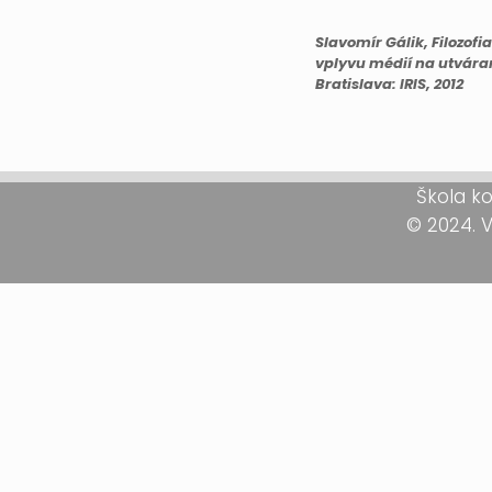
Slavomír Gálik, Filozofia
vplyvu médií na utváran
Bratislava: IRIS, 2012
Škola ko
© 2024. 