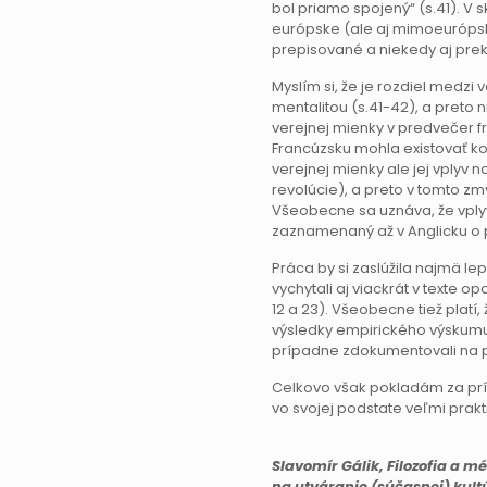
bol priamo spojený“ (s.41). V 
európske (ale aj mimoeurópsk
prepisované a niekedy aj pre
Myslím si, že je rozdiel medzi 
mentalitou (s.41-42), a preto n
verejnej mienky v predvečer f
Francúzsku mohla existovať ko
verejnej mienky ale jej vplyv 
revolúcie), a preto v tomto z
Všeobecne sa uznáva, že vplyv 
zaznamenaný až v Anglicku o p
Práca by si zaslúžila najmä le
vychytali aj viackrát v texte o
12 a 23). Všeobecne tiež platí, 
výsledky empirického výskumu, k
prípadne zdokumentovali na p
Celkovo však pokladám za príno
vo svojej podstate veľmi prakt
Slavomír Gálik, Filozofia a méd
na utváranie (súčasnej) kultúr