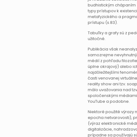
budhistickým chápaním s
typy prístupov k existenc
metafyzického a pragm
prístupu (s.83).
Tabuľky a grafy sú z p
užitočné.
Publikácia však neanalyz
samozrejme nevyhnutný) 
médií z pohľadu filozofi
úplne okrajový) alebo i
najdôležitejšími fenomén
časti venovanej virtuáln
reality show ani tzv. so
málo uvažovania nad tzv
spoločenskými médiami a
YouTube a podobne.
Niektoré použité výrazy 
epocha netvarovosti), p
(výraz elektronické médi
digitalizácie, nahradzo
prípadne sa používajú s