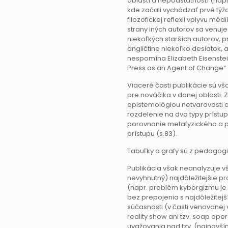
oblastí a nepodstatností (napr
kde začali vychádzať prvé týžd
filozofickej reflexii vplyvu méd
strany iných autorov sa venuje
niekoľkých starších autorov, pr
angličtine niekoľko desiatok, a
nespomína Elizabeth Eisenstein
Press as an Agent of Change“ z
Viaceré časti publikácie sú 
pre nováčika v danej oblasti. 
epistemológiou netvarovosti a
rozdelenie na dva typy prístupo
porovnanie metafyzického a
prístupu (s.83).
Tabuľky a grafy sú z pedagog
Publikácia však neanalyzuje v
nevyhnutný) najdôležitejšie pr
(napr. problém kyborgizmu je 
bez prepojenia s najdôležitej
súčasnosti (v časti venovanej 
reality show ani tzv. soap op
uvažovania nad tzv. (najnovš