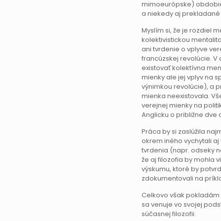
mimoeurópske) obdobie,
a niekedy aj prekladané
Myslím si, že je rozdiel
kolektivistickou mentalit
ani tvrdenie o vplyve ve
francúzskej revolúcie. V
existovať kolektívna ment
mienky ale jej vplyv na 
výnimkou revolúcie), a p
mienka neexistovala. Vš
verejnej mienky na polit
Anglicku o približne dve
Práca by si zaslúžila naj
okrem iného vychytali aj
tvrdenia (napr. odseky na
že aj filozofia by mohla
výskumu, ktoré by potvrdi
zdokumentovali na príkl
Celkovo však pokladám za
sa venuje vo svojej pod
súčasnej filozofii.