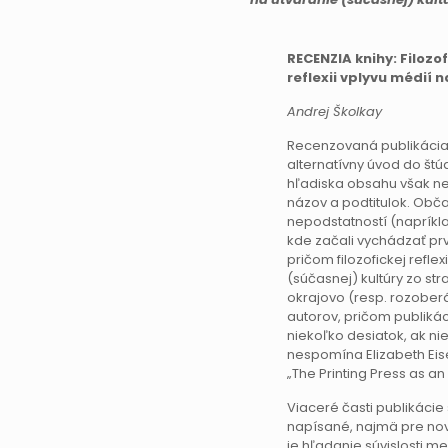
RECENZIA knihy: Filozof
reflexii vplyvu médií 
Andrej Školkay
Recenzovaná publikácia 
alternatívny úvod do štúd
hľadiska obsahu však nep
názov a podtitulok. Obča
nepodstatností (napríkla
kde začali vychádzať prv
pričom filozofickej reflex
(súčasnej) kultúry zo str
okrajovo (resp. rozoberá
autorov, pričom publikáci
niekoľko desiatok, ak nie
nespomína Elizabeth Eise
„The Printing Press as an
Viaceré časti publikáci
napísané, najmä pre nov
je hľadanie súvislosti m