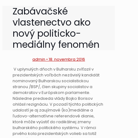
Zabávačské
vlastenectvo ako
nový politicko-
mediálny fenomén
admin • 18. novembra 2016
V uplynulých dňoch v Bulharsku zvíťazil v
prezidentských voľbách nezávislý kandidát
nominovaný Bulharskou socialistickou
stranou /BSP/, člen skupiny socialistov a
demokratov v Európskom parlamente.
Následne predseda vlády Bojko Borisov
ohlásil rezignáciu. V pozadí týchto politických
udalostí je aj zaujímavé (ko)mediálne a
ľudovo-alternatívne referendové dianie,
ktoré môže vyústiť do radikálnej zmeny
bulharského politického systému. V rámci
prvého kola prezidentských volieb sa totiž