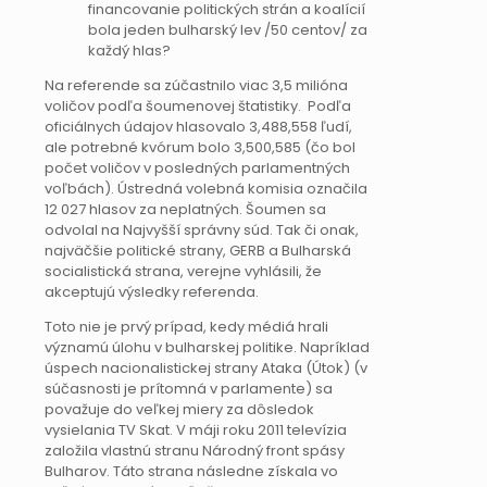
financovanie politických strán a koalícií
bola jeden bulharský lev /50 centov/ za
každý hlas?
Na referende sa zúčastnilo viac 3,5 milióna
voličov podľa šoumenovej štatistiky. Podľa
oficiálnych údajov hlasovalo 3,488,558 ľudí,
ale potrebné kvórum bolo 3,500,585 (čo bol
počet voličov v posledných parlamentných
voľbách). Ústredná volebná komisia označila
12 027 hlasov za neplatných. Šoumen sa
odvolal na Najvyšší správny súd. Tak či onak,
najväčšie politické strany, GERB a Bulharská
socialistická strana, verejne vyhlásili, že
akceptujú výsledky referenda.
Toto nie je prvý prípad, kedy médiá hrali
významú úlohu v bulharskej politike. Napríklad
úspech nacionalistickej strany Ataka (Útok) (v
súčasnosti je prítomná v parlamente) sa
považuje do veľkej miery za dôsledok
vysielania TV Skat. V máji roku 2011 televízia
založila vlastnú stranu Národný front spásy
Bulharov. Táto strana následne získala vo