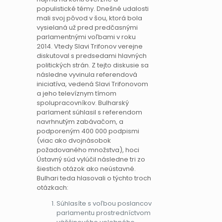
populistické témy. Dnešné udalosti
mali svoj pôvod v šou, ktorá bola
vysielaná už pred predčasnými
parlamentnými voľbami v roku
2014. Vtedy Slavi Trifonov verejne
diskutoval s predsedami hlavných
politických strán. Z tejto diskusie sa
následne vyvinula referendová
iniciatíva, vedená Slavi Trifonovom
a jeho televíznym tímom
spolupracovníkov. Bulharský
parlament súhlasil s referendom
navrhnutým zabávačom, a
podporeným 400 000 podpismi
(viac ako dvojnásobok
požadovaného množstva), hoci
Ústavný súd vylúčil následne tri zo
šiestich otázok ako neústavné.
Bulhari teda hlasovali o týchto troch
otázkach:
Súhlasíte s voľbou poslancov
parlamentu prostredníctvom