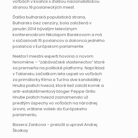
voľbách v koalícii s ďalšou nacionalistickou
stranou 19 poslaneckých miest.
Ďalšia bulharská populistická strana,
Bulharsko bez cenzúry, bola založená v
januári 2014 bývalým televíznym
konferenciérom Nikolajom Barekovom a má
v súčasnosti 15 poslancov a dokonca jedného
poslanca v Európskom parlamente.
Niektorí miestni experti hovoria o novom
fenoméne – “zabávačské vlastenectvo” ktoré
sa premieňa na politické platformy. Napríklad
v Taliansku začiatkom leta uspeli vo voľbách
za primátorky Ríma a Turína dve kandidátky
Hnutia piatich hviezd, ktoré tiež založil komik a
anti-establišmentový bloger Peppe Grillo.
Hnutie piatich hviezd zaznamenalo už
predtým úspechy vo voľbách na národnej
úrovni, vrátane volieb do Európskeho
parlamentu.
Bissera Zankova – preložil a upravil Andrej
Školkay