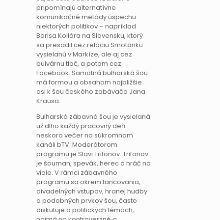
pripomínajú alternatívne
komunikačné metódy úspechu
niektorých politikov – napríklad
Borisa Kollára na Slovensku, ktorý
sa presadil cez reláciu Smotánku
vysielanú v Markíze, ale aj cez
bulvárnu tlač, a potom cez
Facebook. Samotná bulharská šou
má formou a obsahom najbližšie
asi k šou českého zabávača Jana
Krausa.
Bulharská zábavná šou je vysielaná
už dlho každý pracovný deň
neskoro večer na súkromnom
kanáli bTV. Moderátorom
programu je Slavi Trifonov. Trifonov
je šouman, spevák, herec a hráč na
viole. V rámci zábavného
programu sa okrem tancovania,
divadelných vstupov, hranej hudby
a podobných prvkov šou, často
diskutuje o politických témach,
najmä na kontroverzné a