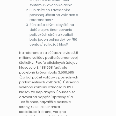
väčšinového volebného
systému v dvoch kolách?
Súhlasíte so zavedením
povinnej účasti na voľbách a
referendách?
Súhlasíte s tým, aby štátna
dotácia pre financovanie
politických strán a koalícií
bola jeden bulharský lev /50
centov/ za každý hlas?
Na referende sa zúčastnilo viac 3,5
milióna voličov podľa šoumenovej
štatistiky. Podľa oficiálnych údajov
hlasovalo 3,488,558 ľudí, ale
potrebné kvórum bolo 3,500,585
(čo bol počet voličov v posledných
parlamentných voľbách). Ústredná
volebná komisia označila 12 027
hlasov za neplatných. Šoumen sa
odvolal na Najvyšší správny súd.
Tak či onak, najväčšie politické
strany, GERB a Bulharská
socialistická strana, verejne