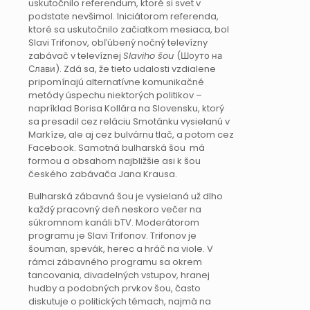
uskutočnilo referendum, ktoré si svet v
podstate nevšimol. Iniciátorom referenda,
ktoré sa uskutočnilo začiatkom mesiaca, bol
Slavi Trifonov, obľúbený nočný televízny
zabávač v televíznej
Slaviho šou
(Шоуто на
Слави). Zdá sa, že tieto udalosti vzdialene
pripomínajú alternatívne komunikačné
metódy úspechu niektorých politikov –
napríklad Borisa Kollára na Slovensku, ktorý
sa presadil cez reláciu Smotánku vysielanú v
Markíze, ale aj cez bulvárnu tlač, a potom cez
Facebook. Samotná bulharská šou má
formou a obsahom najbližšie asi k šou
českého zabávača Jana Krausa.
Bulharská zábavná šou je vysielaná už dlho
každý pracovný deň neskoro večer na
súkromnom kanáli bTV. Moderátorom
programu je Slavi Trifonov. Trifonov je
šouman, spevák, herec a hráč na viole. V
rámci zábavného programu sa okrem
tancovania, divadelných vstupov, hranej
hudby a podobných prvkov šou, často
diskutuje o politických témach, najmä na