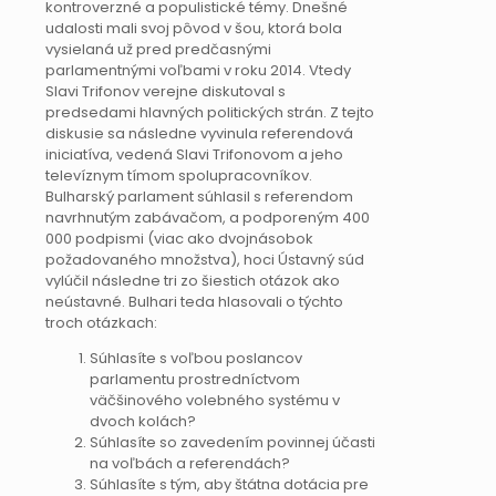
kontroverzné a populistické témy. Dnešné
udalosti mali svoj pôvod v šou, ktorá bola
vysielaná už pred predčasnými
parlamentnými voľbami v roku 2014. Vtedy
Slavi Trifonov verejne diskutoval s
predsedami hlavných politických strán. Z tejto
diskusie sa následne vyvinula referendová
iniciatíva, vedená Slavi Trifonovom a jeho
televíznym tímom spolupracovníkov.
Bulharský parlament súhlasil s referendom
navrhnutým zabávačom, a podporeným 400
000 podpismi (viac ako dvojnásobok
požadovaného množstva), hoci Ústavný súd
vylúčil následne tri zo šiestich otázok ako
neústavné. Bulhari teda hlasovali o týchto
troch otázkach:
Súhlasíte s voľbou poslancov
parlamentu prostredníctvom
väčšinového volebného systému v
dvoch kolách?
Súhlasíte so zavedením povinnej účasti
na voľbách a referendách?
Súhlasíte s tým, aby štátna dotácia pre