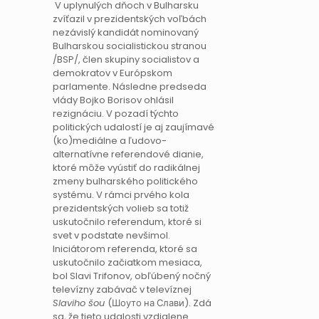
V uplynulých dňoch v Bulharsku
zvíťazil v prezidentských voľbách
nezávislý kandidát nominovaný
Bulharskou socialistickou stranou
/BSP/, člen skupiny socialistov a
demokratov v Európskom
parlamente. Následne predseda
vlády Bojko Borisov ohlásil
rezignáciu. V pozadí týchto
politických udalostí je aj zaujímavé
(ko)mediálne a ľudovo-
alternatívne referendové dianie,
ktoré môže vyústiť do radikálnej
zmeny bulharského politického
systému. V rámci prvého kola
prezidentských volieb sa totiž
uskutočnilo referendum, ktoré si
svet v podstate nevšimol.
Iniciátorom referenda, ktoré sa
uskutočnilo začiatkom mesiaca,
bol Slavi Trifonov, obľúbený nočný
televízny zabávač v televíznej
Slaviho šou
(Шоуто на Слави). Zdá
sa, že tieto udalosti vzdialene