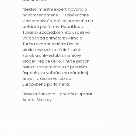
Niektorí miestni experti hovoria o
novom fenoméne – “zabávačské
vlastenectvo” ktoré sa premieňa na
politické platformy. Napríklad v
Taliansku začiatkom leta uspeli vo
voľbách za primátorky Ríma a
Turína dve kandidátky Hnutia
piatich hviezd, ktoré tiež založil
komik a anti-establišmentový
bloger Peppe Grillo. Hnutie piatich
hviezd zaznamenalo už predtým
úspechy vo voľbách na národnej
úrovni, vrátane volieb do
Európskeho parlamentu.
Bissera Zankova – preložil a upravil
Andrej Školkay
Škola komunikácie a médií,
n.o.