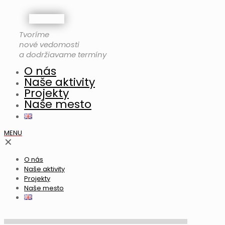
Tvoríme
nové vedomosti
a dodržiavame termíny
O nás
Naše aktivity
Projekty
Naše mesto
MENU
✕
O nás
Naše aktivity
Projekty
Naše mesto