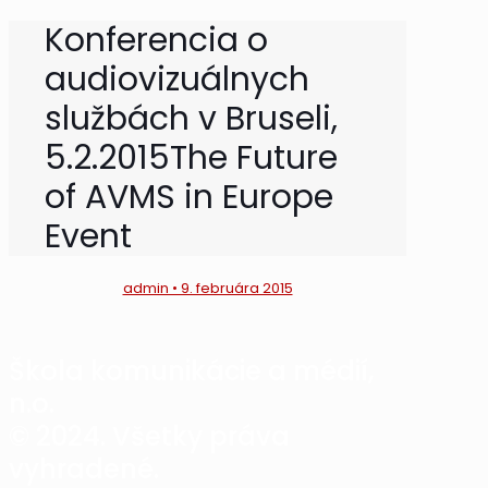
Konferencia o
audiovizuálnych
službách v Bruseli,
5.2.2015
The Future
of AVMS in Europe
Event
admin • 9. februára 2015
Škola komunikácie a médií,
n.o.
© 2024. Všetky práva
vyhradené.