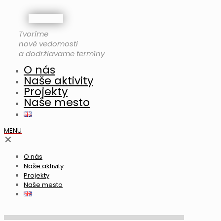
Tvoríme
nové vedomosti
a dodržiavame termíny
O nás
Naše aktivity
Projekty
Naše mesto
MENU
✕
O nás
Naše aktivity
Projekty
Naše mesto