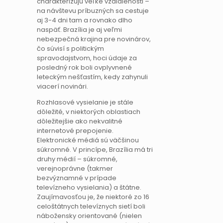
charakterizujú veľké vzdialenosti –
na návštevu príbuzných sa cestuje
aj 3-4 dni tam a rovnako dlho
naspäť. Brazília je aj veľmi
nebezpečná krajina pre novinárov,
čo súvisí s politickým
spravodajstvom, hoci údaje za
posledný rok boli ovplyvnené
leteckým nešťastím, kedy zahynuli
viacerí novinári.
Rozhlasové vysielanie je stále
dôležité, v niektorých oblastiach
dôležitejšie ako nekvalitné
internetové prepojenie.
Elektronické médiá sú väčšinou
súkromné. V princípe, Brazília má tri
druhy médií – súkromné,
verejnoprávne (takmer
bezvýznamné v prípade
televízneho vysielania) a štátne.
Zaujímavosťou je, že niektoré zo 16
celoštátnych televíznych sietí boli
nábožensky orientované (nielen