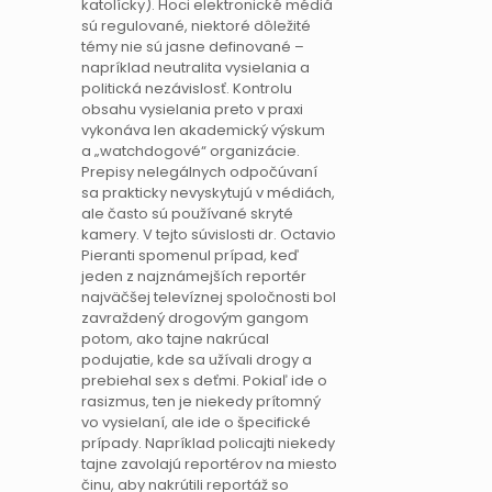
katolícky). Hoci elektronické médiá
sú regulované, niektoré dôležité
témy nie sú jasne definované –
napríklad neutralita vysielania a
politická nezávislosť. Kontrolu
obsahu vysielania preto v praxi
vykonáva len akademický výskum
a „watchdogové“ organizácie.
Prepisy nelegálnych odpočúvaní
sa prakticky nevyskytujú v médiách,
ale často sú používané skryté
kamery. V tejto súvislosti dr. Octavio
Pieranti spomenul prípad, keď
jeden z najznámejších reportér
najväčšej televíznej spoločnosti bol
zavraždený drogovým gangom
potom, ako tajne nakrúcal
podujatie, kde sa užívali drogy a
prebiehal sex s deťmi. Pokiaľ ide o
rasizmus, ten je niekedy prítomný
vo vysielaní, ale ide o špecifické
prípady. Napríklad policajti niekedy
tajne zavolajú reportérov na miesto
činu, aby nakrútili reportáž so