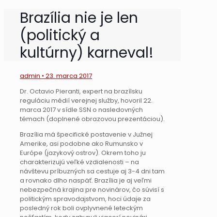
Brazília nie je len
(politický a
kultúrny) karneval!
admin • 23. marca 2017
Dr. Octavio Pieranti, expert na brazílsku
reguláciu médií verejnej služby, hovoril 22.
marca 2017 v sídle SSN o nasledovných
témach (doplnené obrazovou prezentáciou).
Brazília má špecifické postavenie v Južnej
Amerike, asi podobne ako Rumunsko v
Európe (jazykový ostrov). Okrem toho ju
charakterizujú veľké vzdialenosti – na
návštevu príbuzných sa cestuje aj 3-4 dni tam
a rovnako dlho naspäť. Brazília je aj veľmi
nebezpečná krajina pre novinárov, čo súvisí s
politickým spravodajstvom, hoci údaje za
posledný rok boli ovplyvnené leteckým