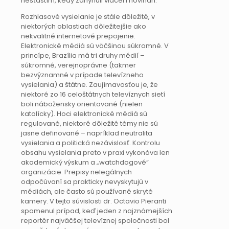
nešťastím, kedy zahynuli viacerí novinári.
Rozhlasové vysielanie je stále dôležité, v
niektorých oblastiach dôležitejšie ako
nekvalitné internetové prepojenie.
Elektronické médiá sú väčšinou súkromné. V
princípe, Brazília má tri druhy médií –
súkromné, verejnoprávne (takmer
bezvýznamné v prípade televízneho
vysielania) a štátne. Zaujímavosťou je, že
niektoré zo 16 celoštátnych televíznych sietí
boli nábožensky orientované (nielen
katolícky). Hoci elektronické médiá sú
regulované, niektoré dôležité témy nie sú
jasne definované – napríklad neutralita
vysielania a politická nezávislosť. Kontrolu
obsahu vysielania preto v praxi vykonáva len
akademický výskum a „watchdogové“
organizácie. Prepisy nelegálnych
odpočúvaní sa prakticky nevyskytujú v
médiách, ale často sú používané skryté
kamery. V tejto súvislosti dr. Octavio Pieranti
spomenul prípad, keď jeden z najznámejších
reportér najväčšej televíznej spoločnosti bol