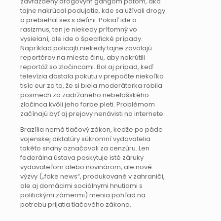
zavraždený drogovým gangom potom, ako
tajne nakrúcal podujatie, kde sa užívali drogy
a prebiehal sex s deťmi. Pokiaľ ide o
rasizmus, ten je niekedy prítomný vo
vysielaní, ale ide o špecifické prípady.
Napríklad policajti niekedy tajne zavolajú
reportérov na miesto činu, aby nakrútili
reportáž so zločincami. Bol aj prípad, keď
televízia dostala pokutu v prepočte niekoľko
tisíc eur za to, že si biela moderátorka robila
posmech zo zadržaného nebelošského
zločinca kvôli jeho farbe pleti. Problémom
začínajú byť aj prejavy nenávisti na internete.
Brazília nemá tlačový zákon, kedže po páde
vojenskej diktatúry súkromní vydavatelia
takéto snahy označovali za cenzúru. Len
federálna ústava poskytuje isté záruky
vydavateľom alebo novinárom, ale nové
výzvy („fake news“, produkované v zahraničí,
ale aj domácimi sociálnymi hnutiami s
politickými zámermi) menia pohľad na
potrebu prijatia tlačového zákona.