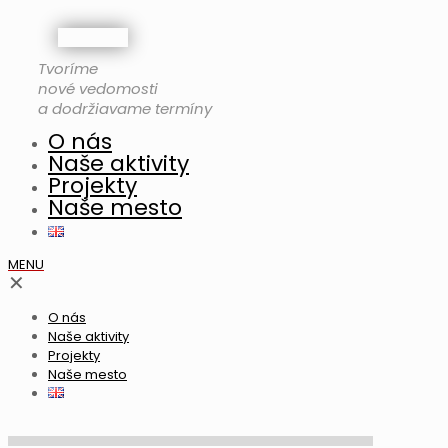
Tvoríme
nové vedomosti
a dodržiavame termíny
O nás
Naše aktivity
Projekty
Naše mesto
MENU
✕
O nás
Naše aktivity
Projekty
Naše mesto