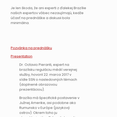
Je len škoda, že ani experti z ďalekej Brazílie
našich expertov vôbec nezaujímajú, kedže
účasť na prednáške a diskusii bola
minimálna.
Pozvánka na prednášku
Presentation
Dr. Octavio Pieranti, expert na
brazílsku reguláciu médií verejnej
služby, hovoril 22. marca 2017 v
sídle SSN o nasledovných témach
(doplnené obrazovou
prezentáciou).
Brazília má špecifické postavenie v
Južnej Amerike, asi podobne ako
Rumunsko v Európe (jazykový
ostrov). Okrem toho ju