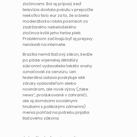
zločincami. Bol aj prípad, keď
televízia dostala pokutu v prepočte
niekoľko tisíc eur za to, že si biela
moderátorka robila posmech zo
zadržaného nebelošského
zločinca kvôli jeho farbe pleti.
Problémom začínajú byť aj prejavy
nenávisti na internete.
Brazília nemá tlačový zákon, kedže
po páde vojenskej diktatúry
súkromní vydavatelia takéto snahy
označovali za cenzúru. Len
federálna ústava poskytuje isté
záruky vydavateľom alebo
novinárom, ale nové výzvy („fake
news“, produkované v zahraničí,
ale aj domácimi sociálnymi
hnutiami s politickými zámermi)
menia pohľad na potrebu prijatia
tlačového zákona.