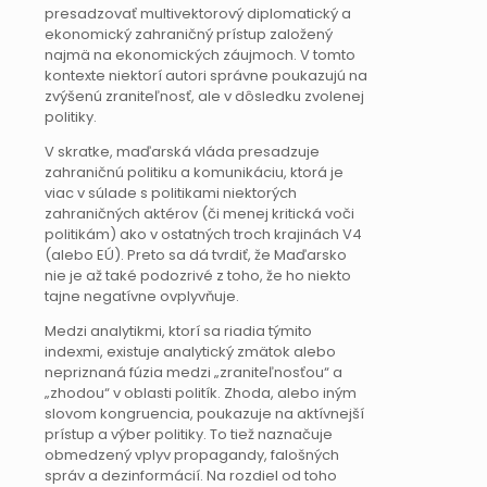
presadzovať multivektorový diplomatický a
ekonomický zahraničný prístup založený
najmä na ekonomických záujmoch. V tomto
kontexte niektorí autori správne poukazujú na
zvýšenú zraniteľnosť, ale v dôsledku zvolenej
politiky.
V skratke, maďarská vláda presadzuje
zahraničnú politiku a komunikáciu, ktorá je
viac v súlade s politikami niektorých
zahraničných aktérov (či menej kritická voči
politikám) ako v ostatných troch krajinách V4
(alebo EÚ). Preto sa dá tvrdiť, že Maďarsko
nie je až také podozrivé z toho, že ho niekto
tajne negatívne ovplyvňuje.
Medzi analytikmi, ktorí sa riadia týmito
indexmi, existuje analytický zmätok alebo
nepriznaná fúzia medzi „zraniteľnosťou“ a
„zhodou“ v oblasti politík. Zhoda, alebo iným
slovom kongruencia, poukazuje na aktívnejší
prístup a výber politiky. To tiež naznačuje
obmedzený vplyv propagandy, falošných
správ a dezinformácií. Na rozdiel od toho