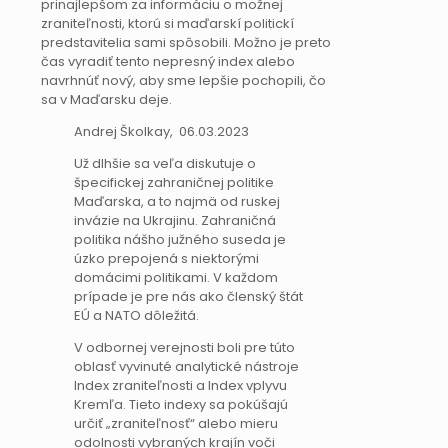
prinajlepšom za informáciu o možnej
zraniteľnosti, ktorú si maďarskí politickí
predstavitelia sami spôsobili. Možno je preto
čas vyradiť tento nepresný index alebo
navrhnúť nový, aby sme lepšie pochopili, čo
sa v Maďarsku deje.
Andrej Školkay, 06.03.2023
Už dlhšie sa veľa diskutuje o
špecifickej zahraničnej politike
Maďarska, a to najmä od ruskej
invázie na Ukrajinu. Zahraničná
politika nášho južného suseda je
úzko prepojená s niektorými
domácimi politikami. V každom
prípade je pre nás ako členský štát
EÚ a NATO dôležitá.
V odbornej verejnosti boli pre túto
oblasť vyvinuté analytické nástroje
Index zraniteľnosti a Index vplyvu
Kremľa. Tieto indexy sa pokúšajú
určiť „zraniteľnosť“ alebo mieru
odolnosti vybraných krajín voči