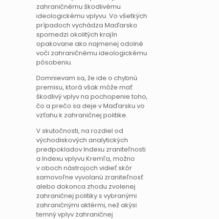
zahraničnému škodlivému
ideologickému vplyvu. Vo všetkých
prípadoch vychádza Maďarsko
spomedzi okolitých krajín
opakovane ako najmenej odolné
voči zahraničnému ideologickému
pôsobeniu.
Domnievam sa, že ide o chybnú
premisu, ktorá však môže mať
škodlivý vplyv na pochopenie toho,
čo a prečo sa deje v Maďarsku vo
vzťahu k zahraničnej politike.
V skutočnosti, na rozdiel od
východiskových analytických
predpokladov Indexu zraniteľnosti
a Indexu vplyvu Kremľa, možno
v oboch nástrojoch vidieť skôr
samovoľne vyvolanú zraniteľnosť
alebo dokonca zhodu zvolenej
zahraničnej politiky s vybranými
zahraničnými aktérmi, než akýsi
temný vplyv zahraničnej