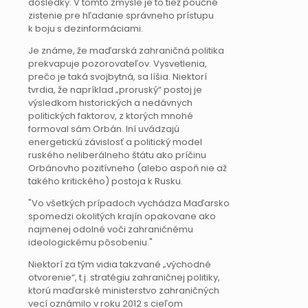
dôsledky. V tomto zmysle je to tiež poučné
zistenie pre hľadanie správneho prístupu
k boju s dezinformáciami.
Je známe, že maďarská zahraničná politika
prekvapuje pozorovateľov. Vysvetlenia,
prečo je taká svojbytná, sa líšia. Niektorí
tvrdia, že napríklad „proruský“ postoj je
výsledkom historických a nedávnych
politických faktorov, z ktorých mnohé
formoval sám Orbán. Iní uvádzajú
energetickú závislosť a politický model
ruského neliberálneho štátu ako príčinu
Orbánovho pozitívneho (alebo aspoň nie až
takého kritického) postoja k Rusku.
Vo všetkých prípadoch vychádza Maďarsko
spomedzi okolitých krajín opakovane ako
najmenej odolné voči zahraničnému
ideologickému pôsobeniu.
Niektorí za tým vidia takzvané „východné
otvorenie“, t.j. stratégiu zahraničnej politiky,
ktorú maďarské ministerstvo zahraničných
vecí oznámilo v roku 2012 s cieľom