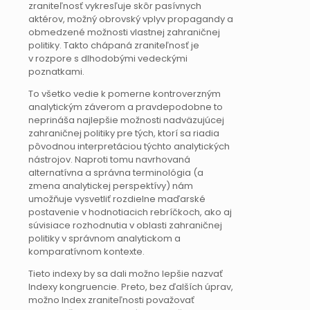
zraniteľnosť vykresľuje skôr pasívnych
aktérov, možný obrovský vplyv propagandy a
obmedzené možnosti vlastnej zahraničnej
politiky. Takto chápaná zraniteľnosť je
v rozpore s dlhodobými vedeckými
poznatkami.
To všetko vedie k pomerne kontroverzným
analytickým záverom a pravdepodobne to
neprináša najlepšie možnosti nadväzujúcej
zahraničnej politiky pre tých, ktorí sa riadia
pôvodnou interpretáciou týchto analytických
nástrojov. Naproti tomu navrhovaná
alternatívna a správna terminológia (a
zmena analytickej perspektívy) nám
umožňuje vysvetliť rozdielne maďarské
postavenie v hodnotiacich rebríčkoch, ako aj
súvisiace rozhodnutia v oblasti zahraničnej
politiky v správnom analytickom a
komparatívnom kontexte.
Tieto indexy by sa dali možno lepšie nazvať
Indexy kongruencie. Preto, bez ďalších úprav,
možno Index zraniteľnosti považovať