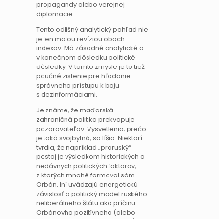
propagandy alebo verejnej
diplomacie.
Tento odlišný analytický pohľad nie
je len malou revíziou oboch
indexov. Má zásadné analytické a
v konečnom dôsledku politické
dôsledky. V tomto zmysle je to tiež
poučné zistenie pre hľadanie
správneho prístupu k boju
s dezinformáciami.
Je známe, že maďarská
zahraničná politika prekvapuje
pozorovateľov. Vysvetlenia, prečo
je taká svojbytná, sa líšia. Niektorí
tvrdia, že napríklad „proruský“
postoj je výsledkom historických a
nedávnych politických faktorov,
z ktorých mnohé formoval sám
Orbán. Iní uvádzajú energetickú
závislosť a politický model ruského
neliberálneho štátu ako príčinu
Orbánovho pozitívneho (alebo