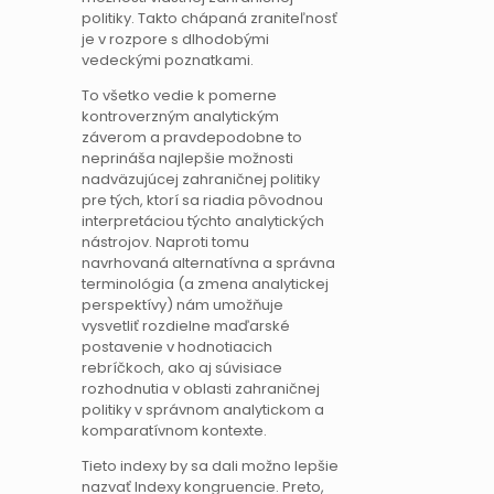
politiky. Takto chápaná zraniteľnosť
je v rozpore s dlhodobými
vedeckými poznatkami.
To všetko vedie k pomerne
kontroverzným analytickým
záverom a pravdepodobne to
neprináša najlepšie možnosti
nadväzujúcej zahraničnej politiky
pre tých, ktorí sa riadia pôvodnou
interpretáciou týchto analytických
nástrojov. Naproti tomu
navrhovaná alternatívna a správna
terminológia (a zmena analytickej
perspektívy) nám umožňuje
vysvetliť rozdielne maďarské
postavenie v hodnotiacich
rebríčkoch, ako aj súvisiace
rozhodnutia v oblasti zahraničnej
politiky v správnom analytickom a
komparatívnom kontexte.
Tieto indexy by sa dali možno lepšie
nazvať Indexy kongruencie. Preto,