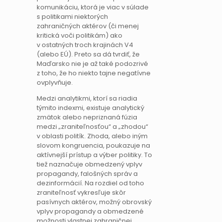
komunikáciu, ktorá je viac v súlade
s politikami niektorých
zahraničných aktérov (či menej
kritická voči politikám) ako
v ostatných troch krajinách V4
(alebo EÚ). Preto sa dá tvrdiť, že
Maďarsko nie je až také podozrivé
z toho, že ho niekto tajne negatívne
ovplyvňuje.
Medzi analytikmi, ktorí sa riadia
týmito indexmi, existuje analytický
zmätok alebo nepriznaná fúzia
medzi „zraniteľnosťou“ a „zhodou“
v oblasti politík. Zhoda, alebo iným
slovom kongruencia, poukazuje na
aktívnejší prístup a výber politiky. To
tiež naznačuje obmedzený vplyv
propagandy, falošných správ a
dezinformácií. Na rozdiel od toho
zraniteľnosť vykresľuje skôr
pasívnych aktérov, možný obrovský
vplyv propagandy a obmedzené
možnosti vlastnej zahraničnej