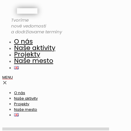
Tvoríme
nové vedomosti
a dodržiavame termíny
O nás
Naše aktivity
Projekty
Naše mesto
MENU
✕
O nás
Naše aktivity
Projekty
Naše mesto