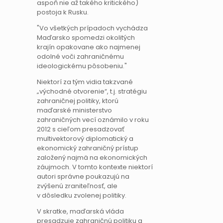
aspoň nie až takého kritického)
postoja k Rusku.
Vo všetkých prípadoch vychádza
Maďarsko spomedzi okolitých
krajín opakovane ako najmenej
odolné voči zahraničnému
ideologickému pôsobeniu.
Niektorí za tým vidia takzvané
„východné otvorenie“, t.j. stratégiu
zahraničnej politiky, ktorú
maďarské ministerstvo
zahraničných vecí oznámilo v roku
2012 s cieľom presadzovať
multivektorový diplomatický a
ekonomický zahraničný prístup
založený najmä na ekonomických
záujmoch. V tomto kontexte niektorí
autori správne poukazujú na
zvýšenú zraniteľnosť, ale
v dôsledku zvolenej politiky.
V skratke, maďarská vláda
presadzuje zahraničnú politiku a