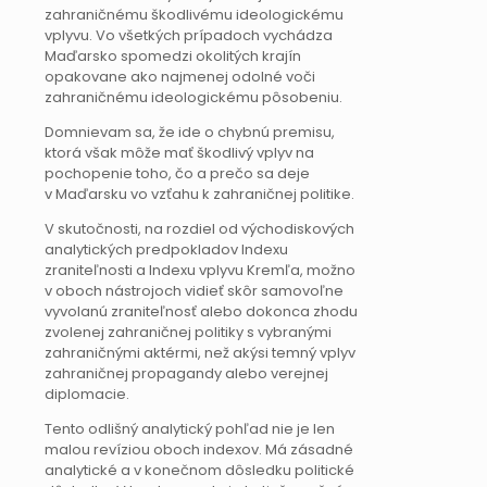
zahraničnému škodlivému ideologickému
vplyvu. Vo všetkých prípadoch vychádza
Maďarsko spomedzi okolitých krajín
opakovane ako najmenej odolné voči
zahraničnému ideologickému pôsobeniu.
Domnievam sa, že ide o chybnú premisu,
ktorá však môže mať škodlivý vplyv na
pochopenie toho, čo a prečo sa deje
v Maďarsku vo vzťahu k zahraničnej politike.
V skutočnosti, na rozdiel od východiskových
analytických predpokladov Indexu
zraniteľnosti a Indexu vplyvu Kremľa, možno
v oboch nástrojoch vidieť skôr samovoľne
vyvolanú zraniteľnosť alebo dokonca zhodu
zvolenej zahraničnej politiky s vybranými
zahraničnými aktérmi, než akýsi temný vplyv
zahraničnej propagandy alebo verejnej
diplomacie.
Tento odlišný analytický pohľad nie je len
malou revíziou oboch indexov. Má zásadné
analytické a v konečnom dôsledku politické