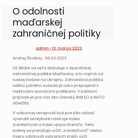
O odolnosti
maďarskej
zahraničnej politiky
admin • 13. marca 2023
Andrej Školkay, 06.03.2023
Už dlhšie sa veľa diskutuje o špecifickej
zahraničnej politike Maďarska, a to najmä od
ruskej invázie na Ukrajinu. Zahraničná politika
nášho južného suseda je úzko prepojená s
niektorými domácimi politikami. V každom
prípade je pre nás ako členský štát EÚ a NATO
dôležitá.
V odbornej verejnosti boli pre túto oblasť
vyvinuté analytické nástroje Index
zraniteľnosti a Index vplyvu Kremľa. Tieto
indexy sa pokúšajú určiť „zraniteľnosť“ alebo
mieru odolnosti vybraných krajín voči